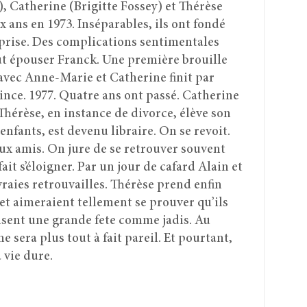
 Catherine (Brigitte Fossey) et Thérèse
x ans en 1973. Inséparables, ils ont fondé
prise. Des complications sentimentales
ut épouser Franck. Une première brouille
 avec Anne-Marie et Catherine finit par
nce. 1977. Quatre ans ont passé. Catherine
Thérèse, en instance de divorce, élève son
enfants, est devenu libraire. On se revoit.
ux amis. On jure de se retrouver souvent
fait s’éloigner. Par un jour de cafard Alain et
aies retrouvailles. Thérèse prend enfin
s et aimeraient tellement se prouver qu’ils
nisent une grande fete comme jadis. Au
e sera plus tout à fait pareil. Et pourtant,
 vie dure.