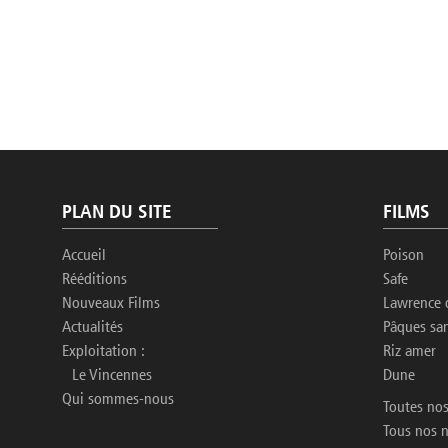
PLAN DU SITE
FILMS
Accueil
Poison
Rééditions
Safe
Nouveaux Films
Lawrence 
Actualités
Pâques sa
Exploitation :
Riz amer
Le Vincennes
Dune
Qui sommes-nous
Toutes nos
Tous nos 