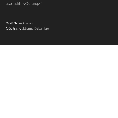
acaciasfilms@orange.fr
© 2026
Les Acacias
.
Crédits site :
Etienne Delcambre