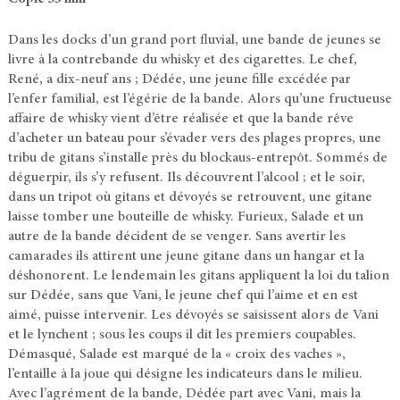
Dans les docks d’un grand port fluvial, une bande de jeunes se
livre à la contrebande du whisky et des cigarettes. Le chef,
René, a dix-neuf ans ; Dédée, une jeune fille excédée par
l’enfer familial, est l’égérie de la bande. Alors qu’une fructueuse
affaire de whisky vient d’être réalisée et que la bande rêve
d’acheter un bateau pour s’évader vers des plages propres, une
tribu de gitans s’installe près du blockaus-entrepôt. Sommés de
déguerpir, ils s’y refusent. Ils découvrent l’alcool ; et le soir,
dans un tripot où gitans et dévoyés se retrouvent, une gitane
laisse tomber une bouteille de whisky. Furieux, Salade et un
autre de la bande décident de se venger. Sans avertir les
camarades ils attirent une jeune gitane dans un hangar et la
déshonorent. Le lendemain les gitans appliquent la loi du talion
sur Dédée, sans que Vani, le jeune chef qui l’aime et en est
aimé, puisse intervenir. Les dévoyés se saisissent alors de Vani
et le lynchent ; sous les coups il dit les premiers coupables.
Démasqué, Salade est marqué de la « croix des vaches »,
l’entaille à la joue qui désigne les indicateurs dans le milieu.
Avec l’agrément de la bande, Dédée part avec Vani, mais la