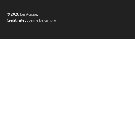
© 2026
Les Acacias
.
Crédits site :
Etienne Delcambre