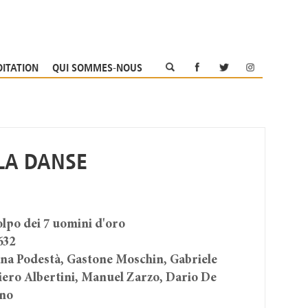
OITATION
QUI SOMMES-NOUS
 LA DANSE
colpo dei 7 uomini d'oro
632
ana Podestà, Gastone Moschin, Gabriele
iero Albertini, Manuel Zarzo, Dario De
rno