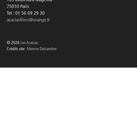
75010 Paris
Tel : 01 56 69 29 30
acaciasfilms@orange.fr
© 2026
Les Acacias
.
Crédits site :
Etienne Delcambre